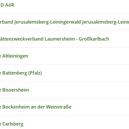
D AöR
rband Jerusalemsberg-Leiningerwald Jerusalemsberg-Lein
tättenzweckverband Laumersheim - Großkarlbach
 Altleiningen
Battenberg (Pfalz)
 Bissersheim
 Bockenheim an der Weinstraße
 Carlsberg