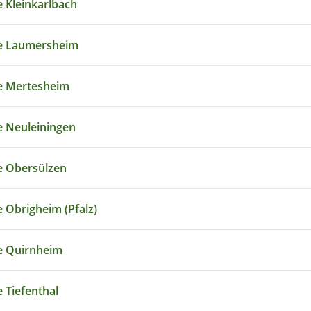
 Kleinkarlbach
e Laumersheim
e Mertesheim
 Neuleiningen
 Obersülzen
 Obrigheim (Pfalz)
e Quirnheim
 Tiefenthal