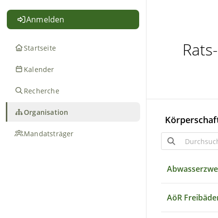
Anmelden
Rats
Startseite
Kalender
Recherche
Organisation
Körperschaf
Mandatsträger
Durchsuc
Abwasserzweck
AöR Freibäder